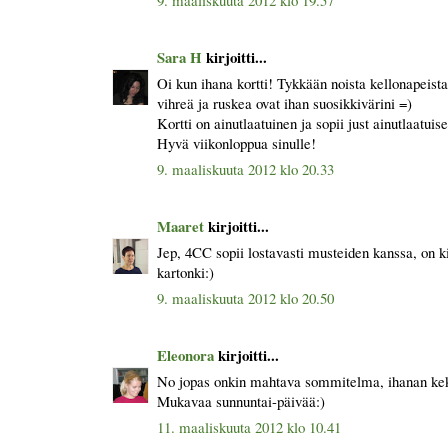
Sara H
kirjoitti...
Oi kun ihana kortti! Tykkään noista kellonapeist
vihreä ja ruskea ovat ihan suosikkivärini =)
Kortti on ainutlaatuinen ja sopii just ainutlaatuis
Hyvä viikonloppua sinulle!
9. maaliskuuta 2012 klo 20.33
Maaret
kirjoitti...
Jep, 4CC sopii lostavasti musteiden kanssa, on ki
kartonki:)
9. maaliskuuta 2012 klo 20.50
Eleonora
kirjoitti...
No jopas onkin mahtava sommitelma, ihanan kek
Mukavaa sunnuntai-päivää:)
11. maaliskuuta 2012 klo 10.41