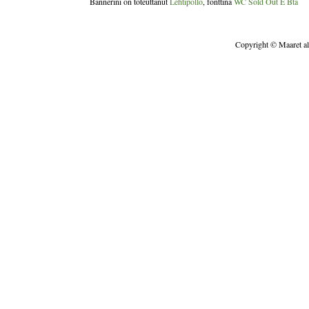
Bannerini on toteuttanut
Lehtipöllö
, fonttina
WC Sold Out E Bta
Copyright © Maaret all