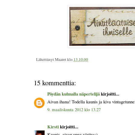
Lähettänyt
Maaret
klo
13.10.00
15 kommenttia:
Pöydän kulmalla näpertelijä
kirjoitti...
Aivan ihana! Todella kaunis ja kiva vintagetunn
9. maaliskuuta 2012 klo 13.27
Kirsti
kirjoitti...
Kaunis, aivan upea väritys:)