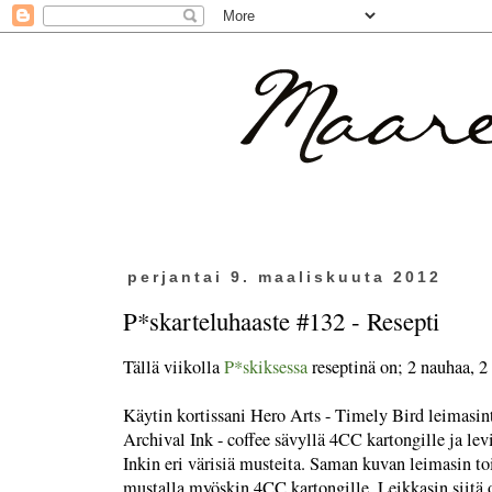
perjantai 9. maaliskuuta 2012
P*skarteluhaaste #132 - Resepti
Tällä viikolla
P*skiksessa
reseptinä on; 2 nauhaa, 2 
Käytin kortissani Hero Arts - Timely Bird leimasin
Archival Ink - coffee sävyllä 4CC kartongille ja levi
Inkin eri värisiä musteita. Saman kuvan leimasin to
mustalla myöskin 4CC kartongille. Leikkasin siitä os